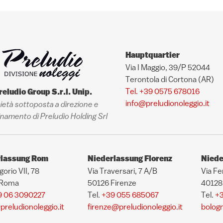
Hauptquartier
Via I Maggio, 39/P 52044
Terontola di Cortona (AR)
Tel. +39 0575 678016
reludio Group S.r.l. Unip.
info@preludionoleggio.it
ietà sottoposta a direzione e
namento di Preludio Holding Srl
rlassung Rom
Niederlassung Florenz
Niede
gorio VII, 78
Via Traversari, 7 A/B
Via Fe
 Roma
50126 Firenze
40128
9 06 3090227
Tel.
+39 055 685067
Tel.
+3
reludionoleggio.it
firenze@preludionoleggio.it
bologn