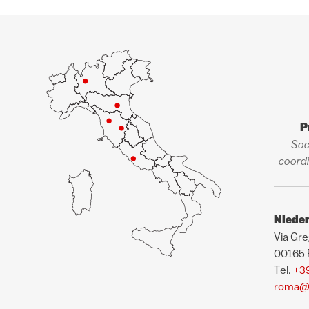
P
Soc
coordi
Niede
Via Gre
00165
Tel.
+3
roma@p