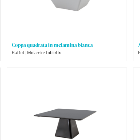
Coppa quadrata in melamina bianca
|
Buffet
Melamin-Tabletts