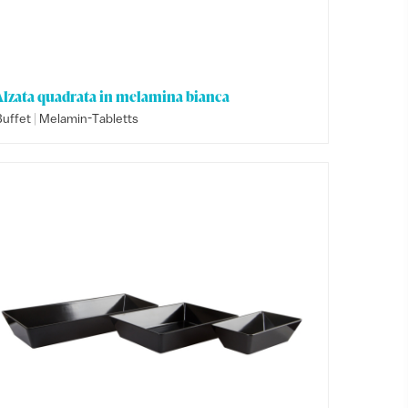
Alzata quadrata in melamina bianca
|
Buffet
Melamin-Tabletts