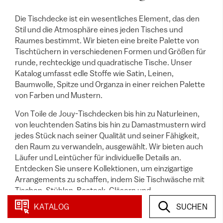
Die Tischdecke ist ein wesentliches Element, das den
Stil und die Atmosphäre eines jeden Tisches und
Raumes bestimmt. Wir bieten eine breite Palette von
Tischtüchern in verschiedenen Formen und Größen für
runde, rechteckige und quadratische Tische. Unser
Katalog umfasst edle Stoffe wie Satin, Leinen,
Baumwolle, Spitze und Organza in einer reichen Palette
von Farben und Mustern.
Von Toile de Jouy-Tischdecken bis hin zu Naturleinen,
von leuchtenden Satins bis hin zu Damastmustern wird
jedes Stück nach seiner Qualität und seiner Fähigkeit,
den Raum zu verwandeln, ausgewählt. Wir bieten auch
Läufer und Leintücher für individuelle Details an.
Entdecken Sie unsere Kollektionen, um einzigartige
Arrangements zu schaffen, indem Sie Tischwäsche mit
Tischen, Stühlen, Besteck, Gläsern und
Kerzenleuchtern kombinieren, um die Veranstaltung
KATALOG
SUCHEN
Ihrer Träume mit unverwechselbarem Stil zu