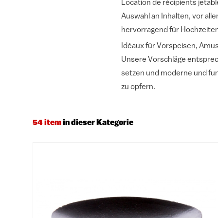
Location de récipients jetabl
Auswahl an Inhalten, vor alle
hervorragend für Hochzeiten
Idéaux für Vorspeisen, Amus
Unsere Vorschläge entsprech
setzen und moderne und funkt
zu opfern.
54 item
in dieser Kategorie