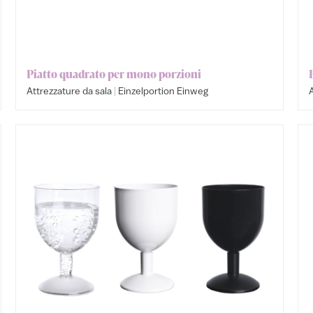
Piatto quadrato per mono porzioni
|
Attrezzature da sala
Einzelportion Einweg
A