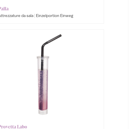
Palla
|
ttrezzature da sala
Einzelportion Einweg
Provetta Labo