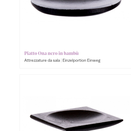
Piatto Ona nero in bambù
|
Attrezzature da sala
Einzelportion Einweg