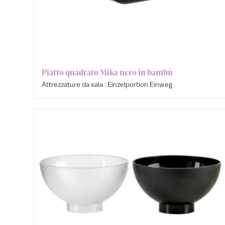
Piatto quadrato Mika nero in bambù
|
Attrezzature da sala
Einzelportion Einweg