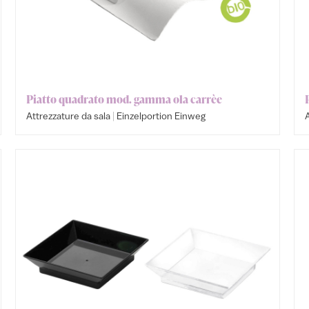
Piatto quadrato mod. gamma ola carrèe
|
Attrezzature da sala
Einzelportion Einweg
A