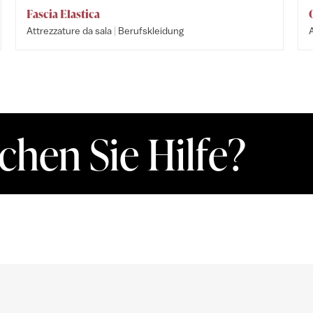
Fascia Elastica
|
Attrezzature da sala
Berufskleidung
A
chen Sie Hilfe?