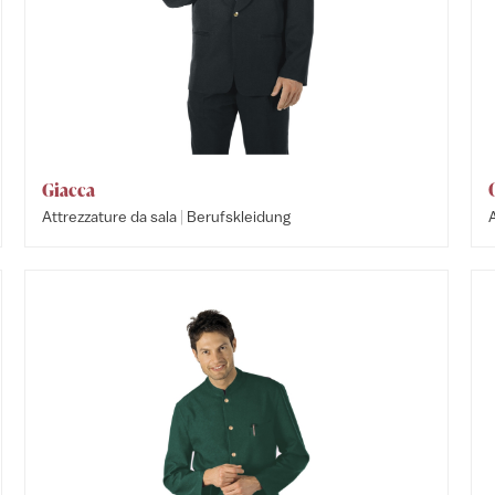
Giacca
|
Attrezzature da sala
Berufskleidung
A