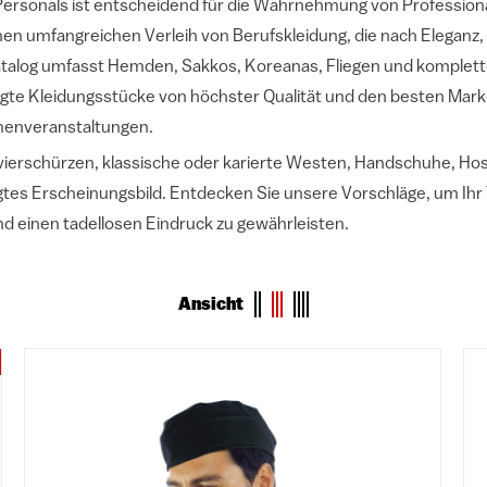
ersonals ist entscheidend für die Wahrnehmung von Professionali
nen umfangreichen Verleih von Berufskleidung, die nach Eleganz,
alog umfasst Hemden, Sakkos, Koreanas, Fliegen und komplette 
tigte Kleidungsstücke von höchster Qualität und den besten Marke
menveranstaltungen.
ierschürzen, klassische oder karierte Westen, Handschuhe, Ho
gtes Erscheinungsbild. Entdecken Sie unsere Vorschläge, um Ihr 
und einen tadellosen Eindruck zu gewährleisten.
Ansicht