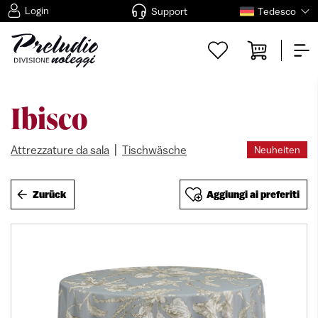
Login
Support
Tedesco
Ibisco
|
Attrezzature da sala
Tischwäsche
Neuheiten
Zurück
Aggiungi ai preferiti