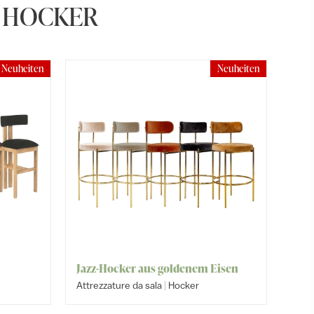
A HOCKER
Neuheiten
Neuheiten
Jazz-Hocker aus goldenem Eisen
|
Attrezzature da sala
Hocker
Attrezza
Attrezza