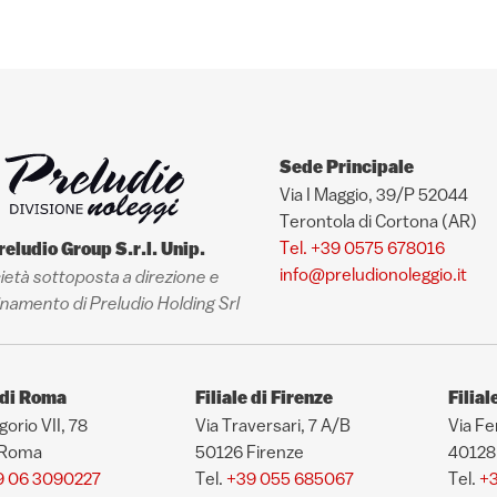
Sede Principale
Via I Maggio, 39/P 52044
Terontola di Cortona (AR)
Tel. +39 0575 678016
reludio Group S.r.l. Unip.
info@preludionoleggio.it
ietà sottoposta a direzione e
namento di Preludio Holding Srl
e di Roma
Filiale di Firenze
Filial
gorio VII, 78
Via Traversari, 7 A/B
Via Fe
 Roma
50126 Firenze
40128
9 06 3090227
Tel.
+39 055 685067
Tel.
+3