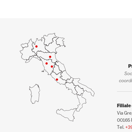
P
Soc
coordi
Filial
Via Gre
00165
Tel.
+3