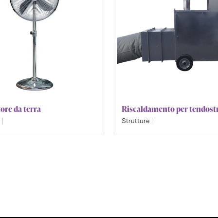
ore da terra
Riscaldamento per tendost
|
|
e
Strutture
mento e Raffreddamento
Riscaldamento e Raffreddamen