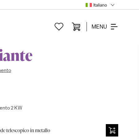
Italiano
MENU
iante
mento
mento 2 KW
de telescopico in metallo