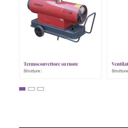
Termoconvettore su ruote
Ventilat
|
Strutture
Struttur
Riscaldamento e Raffreddamento
Riscalda