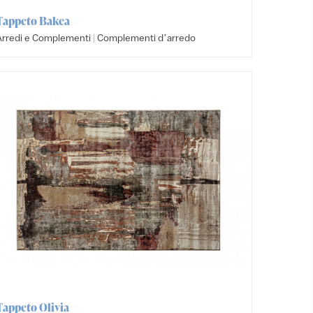
Tappeto Bakea
|
Arredi e Complementi
Complementi dʼarredo
Tappeto Olivia