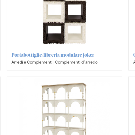
Portabottiglie/libreria modulare joker
|
Arredi e Complementi
Complementi dʼarredo