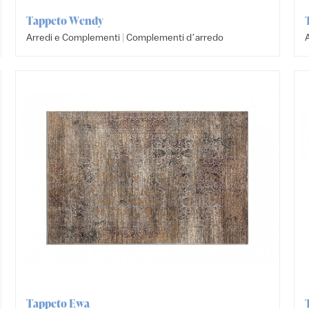
Tappeto Wendy
|
Arredi e Complementi
Complementi dʼarredo
Tappeto Ewa