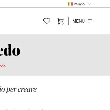
Italiano
MENU
edo
edo
o per creare