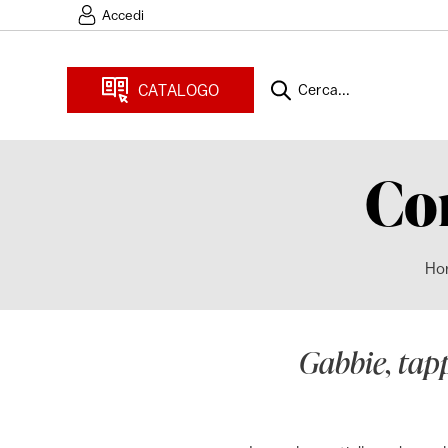
Accedi
CATALOGO
Cerca...
Co
Ho
Gabbie, tap