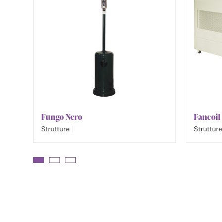
Fungo Nero
Fancoil
|
Strutture
Struttur
Riscaldamento e Raffreddamento
Riscalda