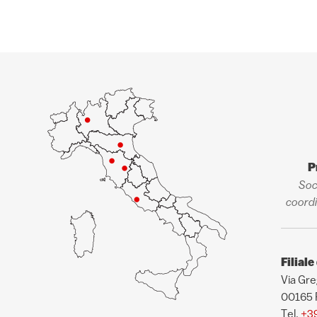
P
Soc
coordi
Filial
Via Gre
00165
Tel.
+3