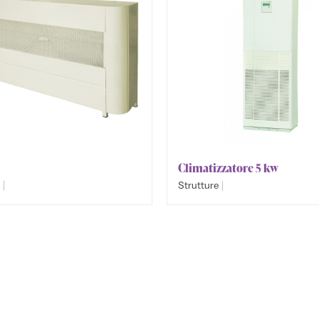
Climatizzatore 5 kw
|
|
e
Strutture
mento e Raffreddamento
Riscaldamento e Raffreddamen