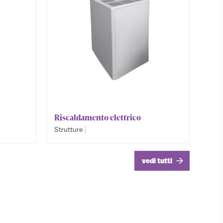
Riscaldamento elettrico
Riscal
Fungo
|
Strutture
Struttu
Struttu
to
Riscaldamento e Raffreddamento
Riscald
Riscald
vedi tutti