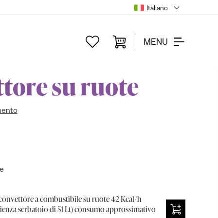
Italiano
MENU
tore su ruote
mento
te
nvettore a combustibile su ruote 42 Kcal/h
pienza serbatoio di 51 Lt) consumo approssimativo