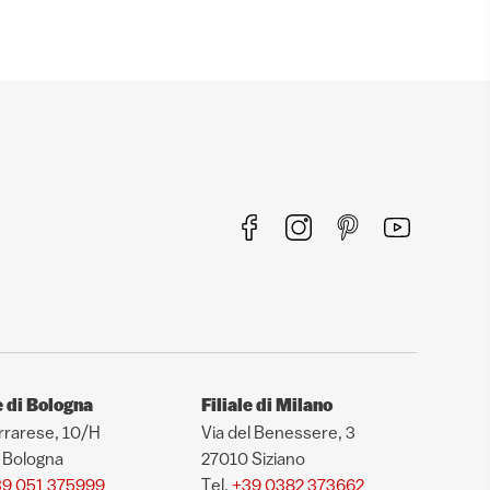
e di Bologna
Filiale di Milano
rrarese, 10/H
Via del Benessere, 3
 Bologna
27010 Siziano
9 051 375999
Tel.
+39 0382 373662