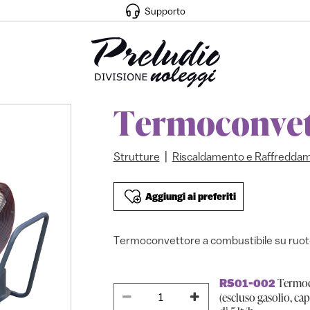
Supporto
Termoconvet
|
Strutture
Riscaldamento e Raffredda
Aggiungi ai preferiti
Termoconvettore a combustibile su ruo
Termoco
RS01-002
(escluso gasolio, ca