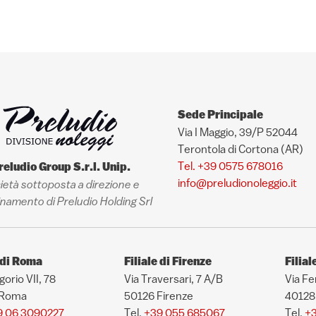
Sede Principale
Via I Maggio, 39/P 52044
Terontola di Cortona (AR)
Tel. +39 0575 678016
reludio Group S.r.l. Unip.
info@preludionoleggio.it
ietà sottoposta a direzione e
namento di Preludio Holding Srl
e di Roma
Filiale di Firenze
Filial
gorio VII, 78
Via Traversari, 7 A/B
Via Fe
 Roma
50126 Firenze
40128
9 06 3090227
Tel.
+39 055 685067
Tel.
+3