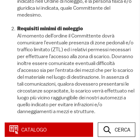
indicato nell’Ordine di noleggio, e la persona fisica e/o
giuridica ivi indicata, quale Committente del
medesimo.
Requisiti minimi di noleggio
Al momento dell'ordine il Committente dovrà
comunicare l'eventuale presenza di zone pedonali e/o
traffico limitato (ZTL) ed i relativi permessi necessari
per effettuare l'accesso alla zona di scarico. Dovranno
inoltre essere comunicate eventuali difficoltà
d'accesso sia per l'entrata dei mezzi che per lo scarico
del materiale nel luogo di destinazione. In assenza di
tali comunicazioni, qualora dovessero presentarsi le
circostanze sopracitate, lo scarico verrà effettuato nel
luogo più vicino raggiungibile dei nostri automezzi a
quello indicato per evitare infrazioni e/o
danneggiamenti a mezzi e strutture.
Consegna e scarico del materiale
CATALOGO
CERCA
Il materiale può essere consegnato a destinazione
indicato dal destinatario con spese di viaggio che