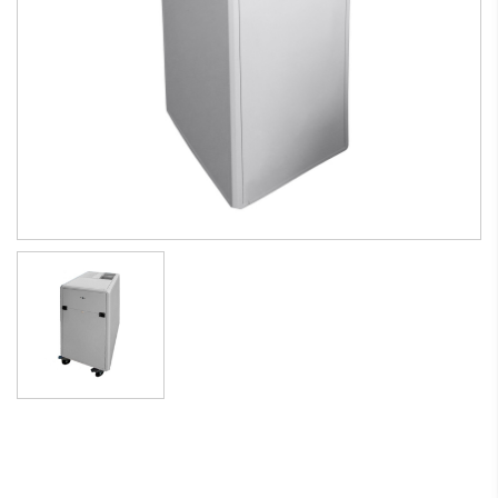
Riscaldamento elettrico assorbimento 13,5 e 15 Kilowatt.