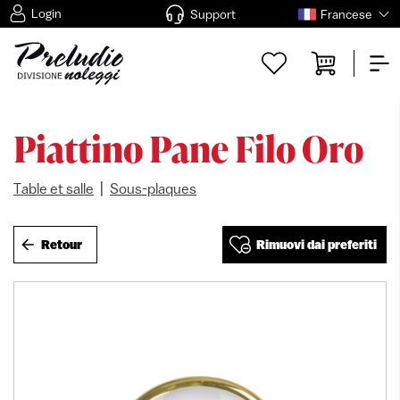
Login
Support
Francese
Piattino Pane Filo Oro
|
Table et salle
Sous-plaques
Retour
Rimuovi dai preferiti