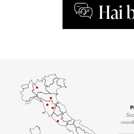
Hai 
P
Soc
coordi