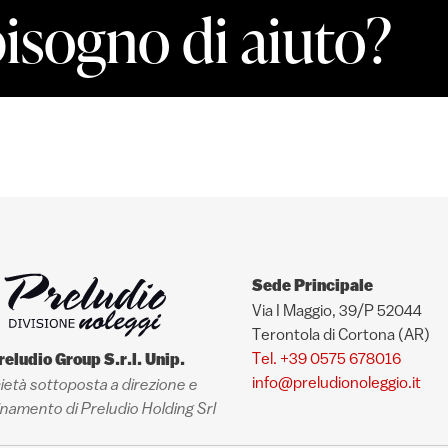
bisogno di aiuto?
Sede Principale
Via I Maggio, 39/P 52044
Terontola di Cortona (AR)
Tel. +39 0575 678016
reludio Group S.r.l. Unip.
info@preludionoleggio.it
ietà sottoposta a direzione e
namento di Preludio Holding Srl