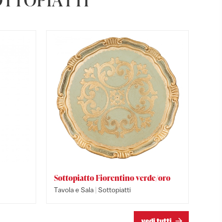
Sottopiatto Fiorentino verde/oro
Sottop
Piatto
|
Tavola e Sala
Sottopiatti
Tavola e
Tavola e
vedi tutti