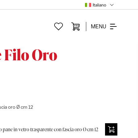
Italiano
MENU
 Filo Oro
scia oro Ø cm 12
o pane in vetro trasparente con fascia oro Ø cm 12