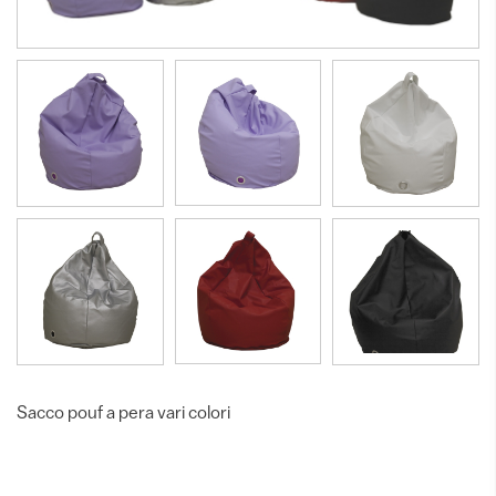
Sacco pouf a pera vari colori
Pouf mod. pera in ecopelle di colore lilla
SA19-001