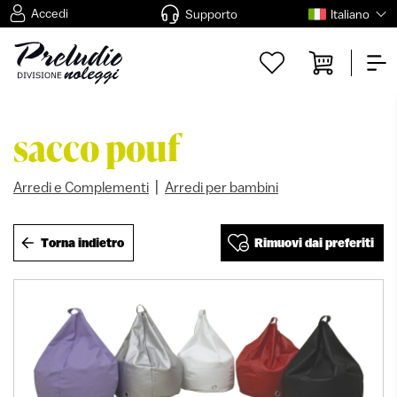
Accedi
Supporto
Italiano
sacco pouf
|
Arredi e Complementi
Arredi per bambini
Torna indietro
Rimuovi dai preferiti