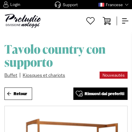
Login
Support
Francese
Tavolo country con
supporto
|
Buffet
Kiosques et chariots
Nouveautés
Retour
Rimuovi dai preferiti