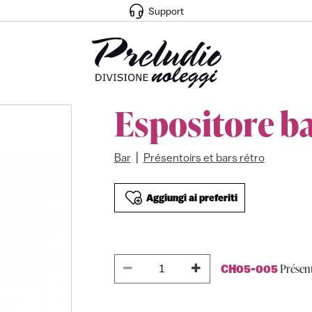
Support
Espositore b
|
Bar
Présentoirs et bars rétro
Aggiungi ai preferiti
Présen
CH05-005