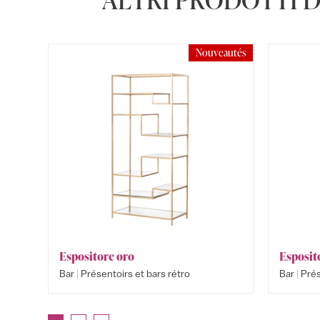
Nouveautés
Espositore oro
Esposit
|
|
Bar
Présentoirs et bars rétro
Bar
Prés