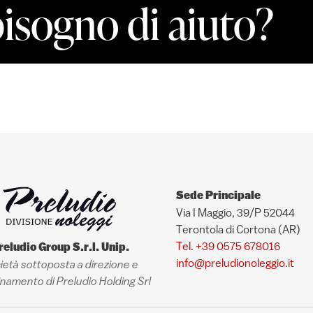
bisogno di aiuto?
Sede Principale
Via I Maggio, 39/P 52044
Terontola di Cortona (AR)
Tel. +39 0575 678016
reludio Group S.r.l. Unip.
info@preludionoleggio.it
ietà sottoposta a direzione e
namento di Preludio Holding Srl