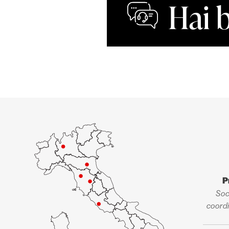
Hai 
P
Soc
coordi