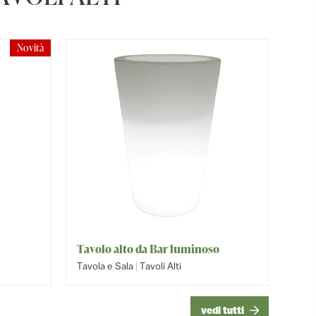
Novità
Tavolo alto da Bar luminoso
Tavolo 
Tavolo
|
Tavola e Sala
Tavoli Alti
Tavola e
Tavola e
vedi tutti