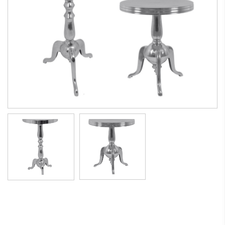
Tavolino da fumo in alluminio mod. aladino