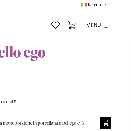
Italiano
MENU
ello ego
ego cl 6
ra monoporzione in porcellana mod. ego cl 6