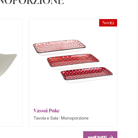
Novità
Vassoi Poke
Piattin
Bowl E
|
Tavola e Sala
Monoporzione
Tavola e
Tavola e
vedi tutti