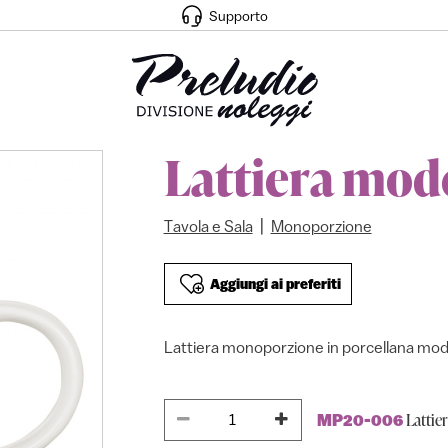
Supporto
Lattiera mod
|
Tavola e Sala
Monoporzione
Aggiungi ai preferiti
Lattiera monoporzione in porcellana mod 
Lattie
MP20-006