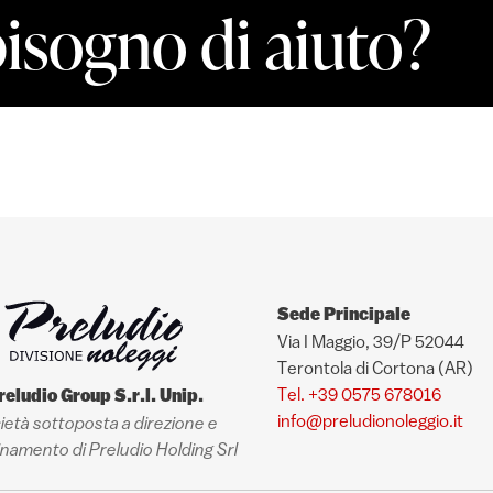
bisogno di aiuto?
Sede Principale
Via I Maggio, 39/P 52044
Terontola di Cortona (AR)
Tel. +39 0575 678016
reludio Group S.r.l. Unip.
info@preludionoleggio.it
ietà sottoposta a direzione e
namento di Preludio Holding Srl