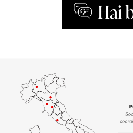
Hai 
P
Soc
coordi