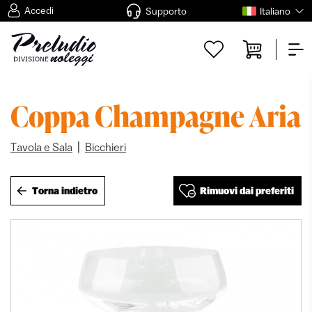
Accedi
Supporto
Italiano
Coppa Champagne Aria
|
Tavola e Sala
Bicchieri
Torna indietro
Rimuovi dai preferiti