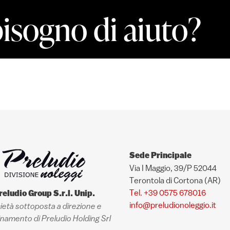
bisogno di aiuto?
Sede Principale
Via I Maggio, 39/P 52044
Terontola di Cortona (AR)
Tel. +39 0575 678016
reludio Group S.r.l. Unip.
info@preludionoleggio.it
ietà sottoposta a direzione e
namento di Preludio Holding Srl