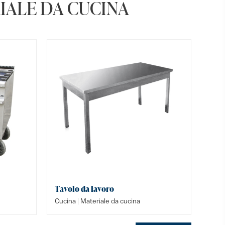
IALE DA CUCINA
Tavolo da lavoro
Griglia 
Lampad
|
|
|
Cucina
Materiale da cucina
Cucina
Buffet