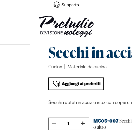
Supporto
Secchi in acc
|
Cucina
Materiale da cucina
Aggiungi ai preferiti
Secchi ruotati in acciaio inox con coperchi
Secchi 
MC05-007
o altro