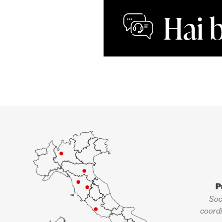
Hai 
P
Soc
coordi