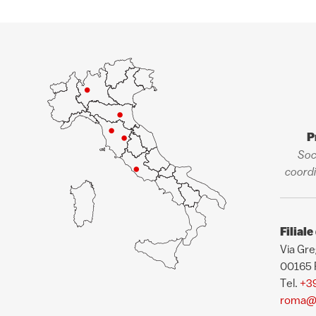
P
Soc
coordi
Filial
Via Gre
00165
Tel.
+3
roma@p