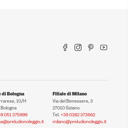
e di Bologna
Filiale di Milano
rrarese, 10/H
Via del Benessere, 3
 Bologna
27010 Siziano
9 051 375999
Tel.
+39 0382 373662
a@preludionoleggio.it
milano@preludionoleggio.it