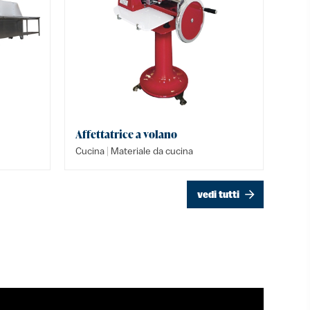
Affettatrice a volano
Frigori
Banco f
|
|
|
Cucina
Materiale da cucina
Cucina
Cucina
vedi tutti