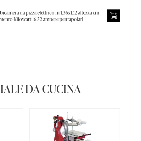
icamera da pizza elettrico m 1,36x1,12 altezza cm
bimento Kilowatt 16 32 ampere pentapolari
IALE DA CUCINA