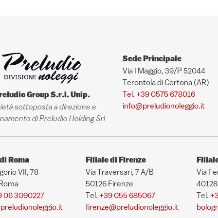
Sede Principale
Via I Maggio, 39/P 52044
Terontola di Cortona (AR)
Tel. +39 0575 678016
reludio Group S.r.l. Unip.
info@preludionoleggio.it
ietà sottoposta a direzione e
namento di Preludio Holding Srl
e di Roma
Filiale di Firenze
Filial
gorio VII, 78
Via Traversari, 7 A/B
Via Fe
 Roma
50126 Firenze
40128
9 06 3090227
Tel.
+39 055 685067
Tel.
+3
reludionoleggio.it
firenze@preludionoleggio.it
bologn