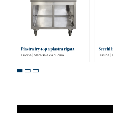
Piastra fry-top a piastra rigata
Secchi i
|
|
Cucina
Materiale da cucina
Cucina
M