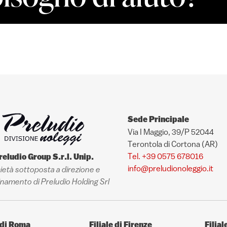
Sede Principale
Via I Maggio, 39/P 52044
Terontola di Cortona (AR)
Tel. +39 0575 678016
reludio Group S.r.l. Unip.
info@preludionoleggio.it
ietà sottoposta a direzione e
namento di Preludio Holding Srl
e di Roma
Filiale di Firenze
Filial