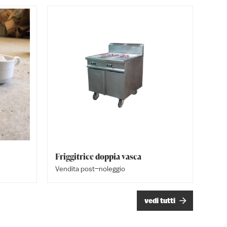
Friggitrice doppia vasca
Bacche
Sedia K
Vendita post–noleggio
Vendita
Vendita
vedi tutti