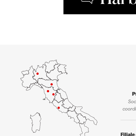
P
Soc
coordi
Filial