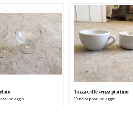
elato
Tazza caffè senza piattino
post–noleggio
Vendita post–noleggio