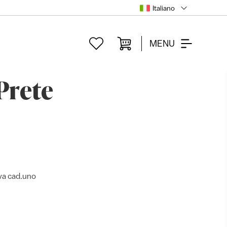
Italiano
MENU
Prete
iva cad.uno