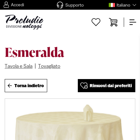
Accedi
Supporto
Italiano
Esmeralda
|
Tavola e Sala
Tovagliato
Torna indietro
Rimuovi dai preferiti