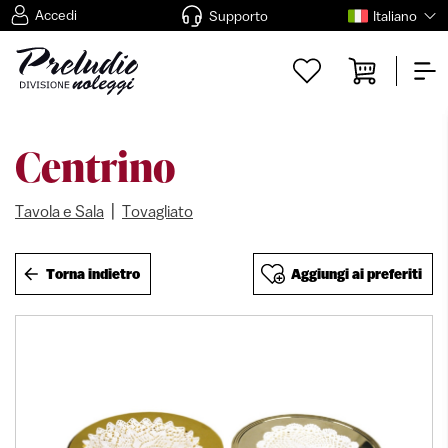
Accedi
Supporto
Italiano
Centrino
|
Tavola e Sala
Tovagliato
Torna indietro
Aggiungi ai preferiti