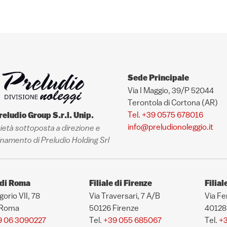
Sede Principale
Via I Maggio, 39/P 52044
Terontola di Cortona (AR)
Tel. +39 0575 678016
reludio Group S.r.l. Unip.
info@preludionoleggio.it
ietà sottoposta a direzione e
namento di Preludio Holding Srl
e di Roma
Filiale di Firenze
Filial
gorio VII, 78
Via Traversari, 7 A/B
Via Fe
 Roma
50126 Firenze
40128
9 06 3090227
Tel.
+39 055 685067
Tel.
+3