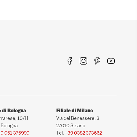
e di Bologna
Filiale di Milano
rrarese, 10/H
Via del Benessere, 3
 Bologna
27010 Siziano
9 051 375999
Tel.
+39 0382 373662