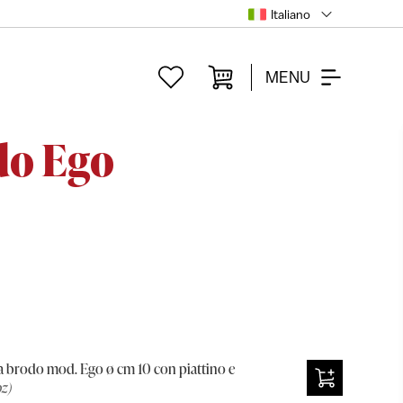
Italiano
MENU
do Ego
 brodo mod. Ego ø cm 10 con piattino e
pz)