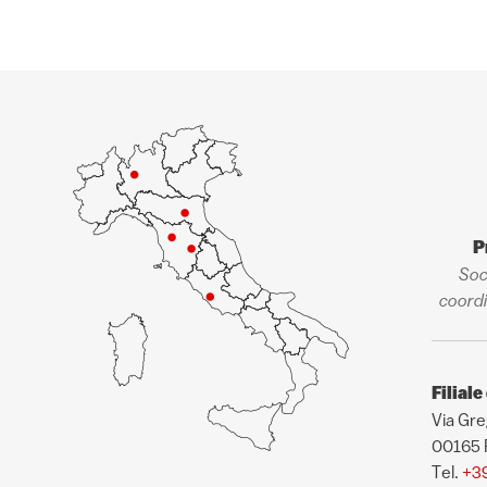
P
Soc
coordi
Filial
Via Gre
00165
Tel.
+3