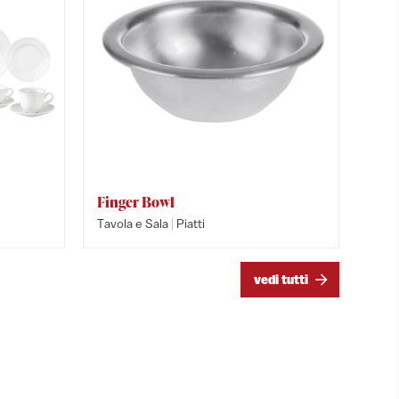
Finger Bowl
Serie 
Serie O
|
Tavola e Sala
Piatti
Tavola e
Tavola e
vedi tutti