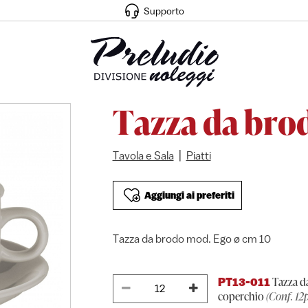
Supporto
Tazza da bro
|
Tavola e Sala
Piatti
Aggiungi ai preferiti
Tazza da brodo mod. Ego ø cm 10
Tazza da
PT13-011
coperchio
(Conf. 12