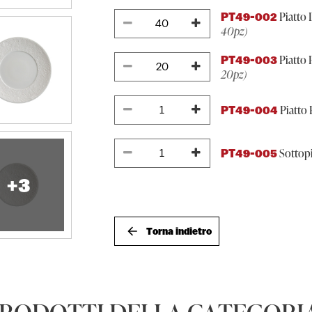
Piatto 
PT49-002
40pz)
Piatto
PT49-003
20pz)
Piatto 
PT49-004
Sottopi
PT49-005
+3
Torna indietro