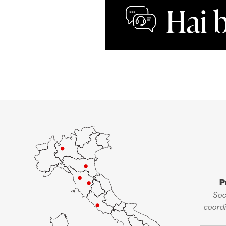
Hai 
P
Soc
coordi