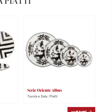
 PIATTI
Serie Oriente Albus
Serie l
Serie C
|
Tavola e Sala
Piatti
Tavola e
Tavola e