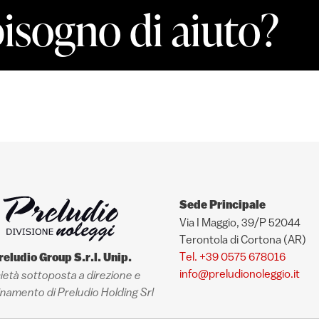
bisogno di aiuto?
Sede Principale
Via I Maggio, 39/P 52044
Terontola di Cortona (AR)
Tel. +39 0575 678016
reludio Group S.r.l. Unip.
info@preludionoleggio.it
ietà sottoposta a direzione e
namento di Preludio Holding Srl