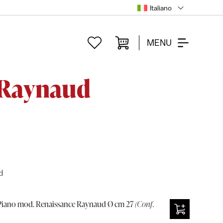
Italiano
MENU
 Raynaud
d
Piano mod. Renaissance Raynaud Ø cm 27
(Conf.