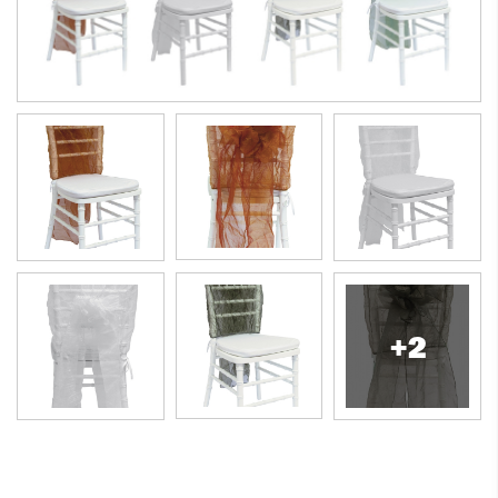
+2
Cuffia per sedia in organza stropicciata frisè