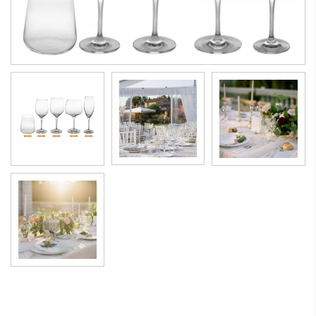
Serie bicchieri Edition da acqua, vino bianco, vino rosso e
flute