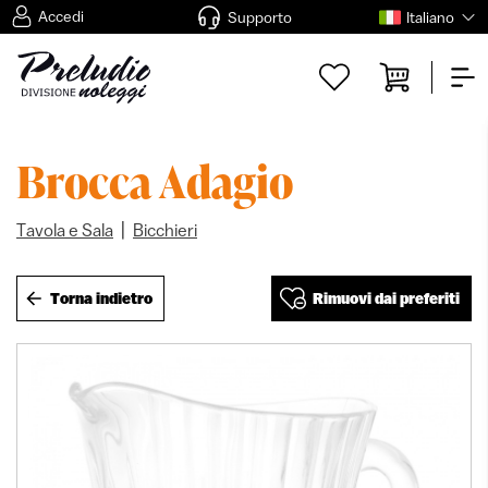
Accedi
Supporto
Italiano
Brocca Adagio
|
Tavola e Sala
Bicchieri
Torna indietro
Rimuovi dai preferiti