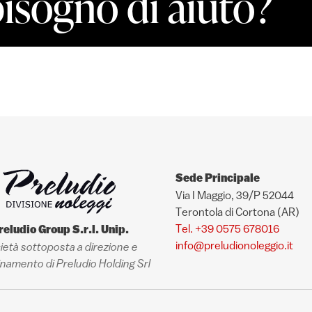
bisogno di aiuto?
Sede Principale
Via I Maggio, 39/P 52044
Terontola di Cortona (AR)
Tel. +39 0575 678016
reludio Group S.r.l. Unip.
info@preludionoleggio.it
ietà sottoposta a direzione e
namento di Preludio Holding Srl