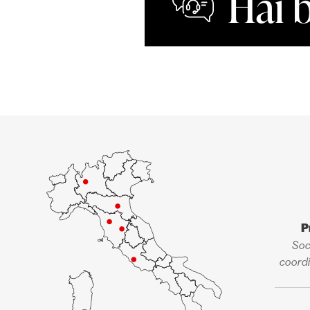
Hai 
P
Soc
coordi