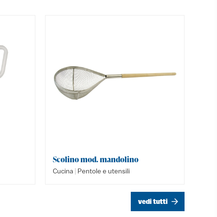
Scolino mod. mandolino
Lecca 
Griglia
|
|
|
Cucina
Pentole e utensili
Cucina
Cucina
vedi tutti