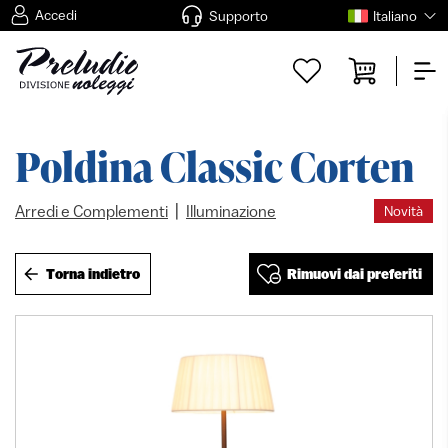
Accedi
Supporto
Italiano
Poldina Classic Corten
|
Arredi e Complementi
Illuminazione
Novità
Torna indietro
Rimuovi dai preferiti