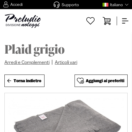
Accedi
Supporto
Italiano
Plaid grigio
|
Arredi e Complementi
Articoli vari
Torna indietro
Aggiungi ai preferiti