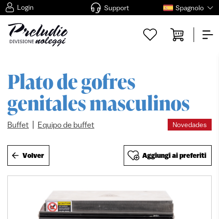
Login
Support
Spagnolo
Plato de gofres
genitales masculinos
|
Buffet
Equipo de buffet
Novedades
Volver
Aggiungi ai preferiti