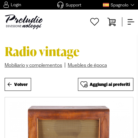
Login
Support
Spagnolo
Radio vintage
|
Mobiliario y complementos
Muebles de época
Volver
Aggiungi ai preferiti