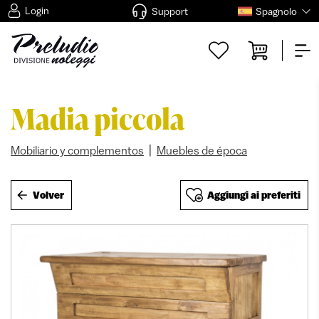
Login
Support
Spagnolo
Madia piccola
|
Mobiliario y complementos
Muebles de época
Volver
Aggiungi ai preferiti